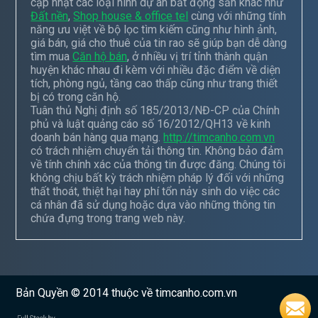
cập nhật các loại hình dự án bất động sản khác như
Đất nền
,
Shop house & office tel
cùng với những tính
năng ưu việt về bộ lọc tìm kiếm cũng như hình ảnh,
giá bán, giá cho thuê của tin rao sẽ giúp bạn dễ dàng
tìm mua
Căn hộ bán
, ở nhiều vị trí tỉnh thành quận
huyện khác nhau đi kèm với nhiều đặc điểm về diện
tích, phòng ngủ, tầng cao thấp cũng như trang thiết
bị có trong căn hộ.
Tuân thủ Nghị định số 185/2013/NĐ-CP của Chính
phủ và luật quảng cáo số 16/2012/QH13 về kinh
doanh bán hàng qua mạng.
http://timcanho.com.vn
có trách nhiệm chuyển tải thông tin. Không bảo đảm
về tính chính xác của thông tin được đăng. Chúng tôi
không chịu bất kỳ trách nhiệm pháp lý đối với những
thất thoát, thiệt hại hay phí tổn nảy sinh do việc các
cá nhân đã sử dụng hoặc dựa vào những thông tin
chứa đựng trong trang web này.
Bản Quyền © 2014 thuộc về timcanho.com.vn