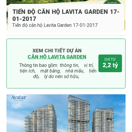
TIẾN ĐỘ CĂN HỘ LAVITA GARDEN 17-
01-2017
Tiến độ căn hộ Lavita Garden 17-01-2017
XEM CHI TIẾT DỰ ÁN
CĂN HỘ LAVITA GARDEN
CHỈ TỪ:
2,2 tỷ
Thông tin bao gồm:
thông tin,
vị trí,
tiện ích,
mặt bằng,
nhà mẫu,
tiến
độ,
lý do nên sở hữu,