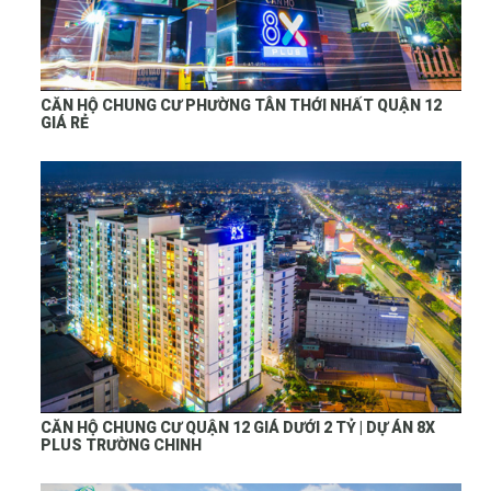
CĂN HỘ CHUNG CƯ PHƯỜNG TÂN THỚI NHẤT QUẬN 12
GIÁ RẺ
CĂN HỘ CHUNG CƯ QUẬN 12 GIÁ DƯỚI 2 TỶ | DỰ ÁN 8X
PLUS TRƯỜNG CHINH