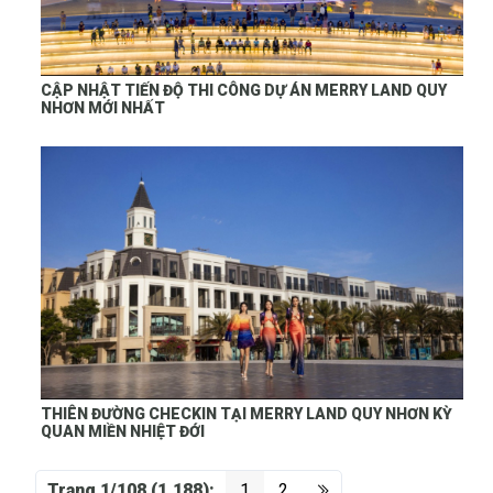
CẬP NHẬT TIẾN ĐỘ THI CÔNG DỰ ÁN MERRY LAND QUY
NHƠN MỚI NHẤT
THIÊN ĐƯỜNG CHECKIN TẠI MERRY LAND QUY NHƠN KỲ
QUAN MIỀN NHIỆT ĐỚI
Trang 1/108 (1,188):
1
2