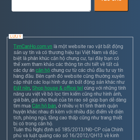
LƯU Ý
TimCanHo.com.vn
là một website rao vặt bất động
sản uy tín và có thương hiệu tại Việt Nam và đặc
biệt là phân khúc căn hộ chung cư, tại đây bạn có
thể xem tham khảo các thông tin chi tiết về tất cả
các dự án
căn hộ
chung cư từ các chủ đầu tư uy tín
hàng đầu. Bên cạnh đó website cũng thường xuyên
cập nhật các loại hình dự án bất động sản khác như
Đất nền
,
Shop house & office tel
cùng với những tính
năng ưu việt về bộ lọc tìm kiếm cũng như hình ảnh,
giá bán, giá cho thuê của tin rao sẽ giúp bạn dễ dàng
tìm mua
Căn hộ bán
, ở nhiều vị trí tỉnh thành quận
huyện khác nhau đi kèm với nhiều đặc điểm về diện
tích, phòng ngủ, tầng cao thấp cũng như trang thiết
bị có trong căn hộ.
Tuân thủ Nghị định số 185/2013/NĐ-CP của Chính
phủ và luật quảng cáo số 16/2012/QH13 về kinh