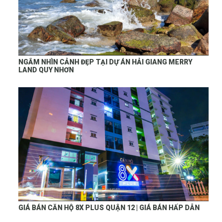
NGẮM NHÌN CẢNH ĐẸP TẠI DỰ ÁN HẢI GIANG MERRY
LAND QUY NHƠN
GIÁ BÁN CĂN HỘ 8X PLUS QUẬN 12 | GIÁ BÁN HẤP DẪN