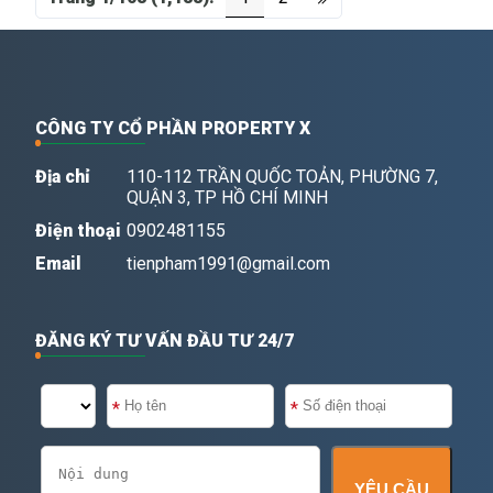
CÔNG TY CỔ PHẦN PROPERTY X
Địa chỉ
110-112 TRẦN QUỐC TOẢN, PHƯỜNG 7,
QUẬN 3, TP HỒ CHÍ MINH
Điện thoại
0902481155
Email
tienpham1991@gmail.com
ĐĂNG KÝ TƯ VẤN ĐẦU TƯ 24/7
YÊU CẦU