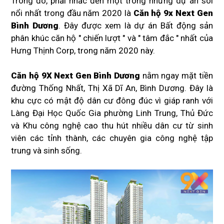
Trong đó, phải nhắc đến một trong những dự án sôi
nổi nhất trong đầu năm 2020 là
Căn hộ 9x Next Gen
Bình Dương
. Đây được xem là dự án Bất động sản
phân khúc căn hộ " chiến lượt " và " tâm đắc " nhất của
Hưng Thịnh Corp, trong năm 2020 này.
Căn hộ 9X Next Gen Bình Dương
nằm ngay mặt tiền
đường Thống Nhất, Thị Xã Dĩ An, Bình Dương. Đây là
khu cực có mật độ dân cư đông đúc vì giáp ranh với
Làng Đại Học Quốc Gia phường Linh Trung, Thủ Đức
và Khu công nghệ cao thu hút nhiều dân cư từ sinh
viên các tỉnh thành, các chuyên gia công nghệ tập
trung và sinh sống.