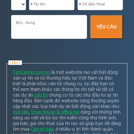
YÊU CẦU
LƯU Ý
TimCanHo.com.vn
là một website rao vặt bất động
sản uy tín và có thương hiệu tại Việt Nam và đặc
biệt là phân khúc căn hộ chung cư, tại đây bạn có
thể xem tham khảo các thông tin chi tiết về tất cả
các dự án
căn hộ
chung cư từ các chủ đầu tư uy tín
hàng đầu. Bên cạnh đó website cũng thường xuyên
cập nhật các loại hình dự án bất động sản khác như
Đất nền
,
Shop house & office tel
cùng với những tính
năng ưu việt về bộ lọc tìm kiếm cũng như hình ảnh,
giá bán, giá cho thuê của tin rao sẽ giúp bạn dễ dàng
tìm mua
Căn hộ bán
, ở nhiều vị trí tỉnh thành quận