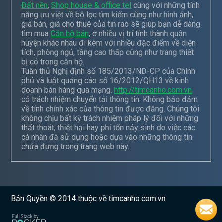
Đất nền
,
Shop house & office tel
cùng với những tính
năng ưu việt về bộ lọc tìm kiếm cũng như hình ảnh,
giá bán, giá cho thuê của tin rao sẽ giúp bạn dễ dàng
tìm mua
Căn hộ bán
, ở nhiều vị trí tỉnh thành quận
huyện khác nhau đi kèm với nhiều đặc điểm về diện
tích, phòng ngủ, tầng cao thấp cũng như trang thiết
bị có trong căn hộ.
Tuân thủ Nghị định số 185/2013/NĐ-CP của Chính
phủ và luật quảng cáo số 16/2012/QH13 về kinh
doanh bán hàng qua mạng.
http://timcanho.com.vn
có trách nhiệm chuyển tải thông tin. Không bảo đảm
về tính chính xác của thông tin được đăng. Chúng tôi
không chịu bất kỳ trách nhiệm pháp lý đối với những
thất thoát, thiệt hại hay phí tổn nảy sinh do việc các
cá nhân đã sử dụng hoặc dựa vào những thông tin
chứa đựng trong trang web này.
Bản Quyền © 2014 thuộc về timcanho.com.vn