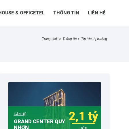
HOUSE & OFFICETEL
THÔNG TIN
LIÊN HỆ
trang chủ
»
thông tin
»
tin tức thị trường
2,1 tỷ
CĂN HỘ
GRAND CENTER QUY
NHƠN
căn