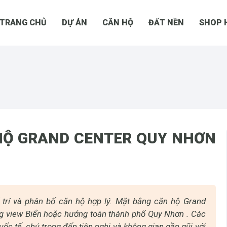
TRANG CHỦ
DỰ ÁN
CĂN HỘ
ĐẤT NỀN
SHOP 
 HỘ GRAND CENTER QUY NHƠN
 trí và phân bố căn hộ hợp lý. Mặt bằng căn hộ Grand
g view Biển hoặc hướng toàn thành phố Quy Nhơn . Các
ốc tế, chú trọng đến tiện nghi và không gian gần gũi với