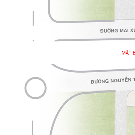
MẶT B