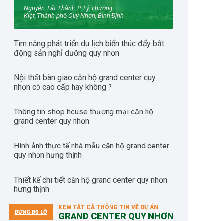
Nguyễn Tất Thành, P. Lý Thường
Kiệt, Thành phố Quy Nhơn, Bình Định
tìm năng phát triển du lịch biển thúc đẩy bất
động sản nghỉ dưỡng quy nhơn
nội thất bàn giao căn hộ grand center quy
nhơn có cao cấp hay không ?
thông tin shop house thương mại căn hộ
grand center quy nhơn
hình ảnh thực tế nhà mẫu căn hộ grand center
quy nhơn hưng thịnh
thiết kế chi tiết căn hộ grand center quy nhơn
hưng thịnh
XEM TẤT CẢ THÔNG TIN VỀ DỰ ÁN
ĐỪNG BỎ LỠ
GRAND CENTER QUY NHƠN