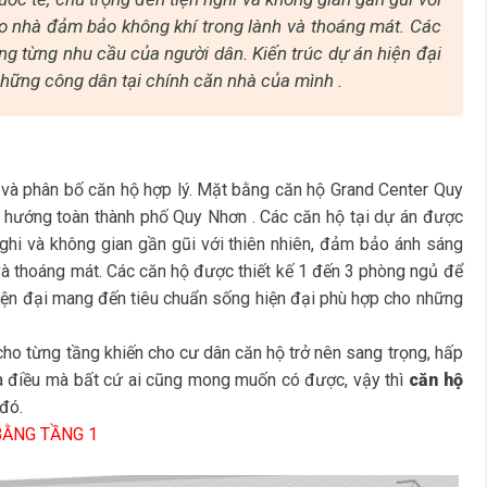
ào nhà đảm bảo không khí trong lành và thoáng mát. Các
g từng nhu cầu của người dân. Kiến trúc dự án hiện đại
hững công dân tại chính căn nhà của mình .
 và phân bố căn hộ hợp lý. Mặt bằng căn hộ Grand Center Quy
 hướng toàn thành phố Quy Nhơn . Các căn hộ tại dự án được
nghi và không gian gần gũi với thiên nhiên, đảm bảo ánh sáng
và thoáng mát. Các căn hộ được thiết kế 1 đến 3 phòng ngủ để
hiện đại mang đến tiêu chuẩn sống hiện đại phù hợp cho những
 cho từng tầng khiến cho cư dân căn hộ trở nên sang trọng, hấp
à điều mà bất cứ ai cũng mong muốn có được, vậy thì
căn hộ
đó.
ẰNG TẦNG 1