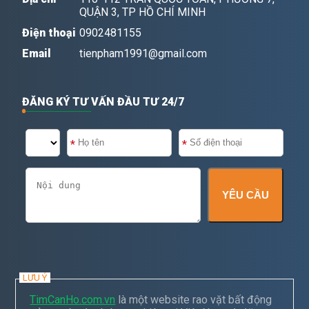
QUẬN 3, TP HỒ CHÍ MINH
Điện thoại
0902481155
Email
tienpham1991@gmail.com
ĐĂNG KÝ TƯ VẤN ĐẦU TƯ 24/7
YÊU CẦU
LƯU Ý
TimCanHo.com.vn
là một website rao vặt bất động