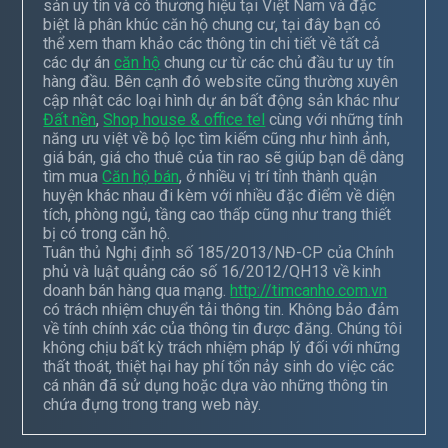
sản uy tín và có thương hiệu tại Việt Nam và đặc
biệt là phân khúc căn hộ chung cư, tại đây bạn có
thể xem tham khảo các thông tin chi tiết về tất cả
các dự án
căn hộ
chung cư từ các chủ đầu tư uy tín
hàng đầu. Bên cạnh đó website cũng thường xuyên
cập nhật các loại hình dự án bất động sản khác như
Đất nền
,
Shop house & office tel
cùng với những tính
năng ưu việt về bộ lọc tìm kiếm cũng như hình ảnh,
giá bán, giá cho thuê của tin rao sẽ giúp bạn dễ dàng
tìm mua
Căn hộ bán
, ở nhiều vị trí tỉnh thành quận
huyện khác nhau đi kèm với nhiều đặc điểm về diện
tích, phòng ngủ, tầng cao thấp cũng như trang thiết
bị có trong căn hộ.
Tuân thủ Nghị định số 185/2013/NĐ-CP của Chính
phủ và luật quảng cáo số 16/2012/QH13 về kinh
doanh bán hàng qua mạng.
http://timcanho.com.vn
có trách nhiệm chuyển tải thông tin. Không bảo đảm
về tính chính xác của thông tin được đăng. Chúng tôi
không chịu bất kỳ trách nhiệm pháp lý đối với những
thất thoát, thiệt hại hay phí tổn nảy sinh do việc các
cá nhân đã sử dụng hoặc dựa vào những thông tin
chứa đựng trong trang web này.