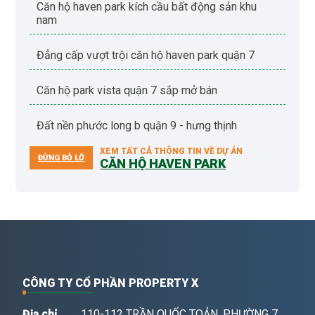
căn hộ haven park kích cầu bất động sản khu
nam
đẳng cấp vượt trội căn hộ haven park quận 7
căn hộ park vista quận 7 sắp mở bán
đất nền phước long b quận 9 - hưng thịnh
XEM TẤT CẢ THÔNG TIN VỀ DỰ ÁN
ĐỪNG BỎ LỠ
CĂN HỘ HAVEN PARK
CÔNG TY CỔ PHẦN PROPERTY X
Địa chỉ
110-112 TRẦN QUỐC TOẢN, PHƯỜNG 7,