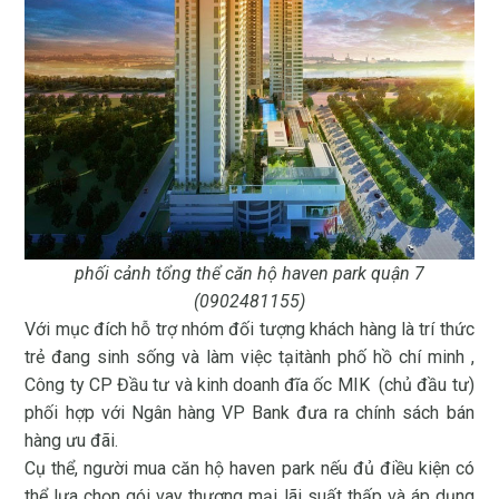
phối cảnh tổng thể
căn hộ haven park
quận 7
(0902481155)
Với mục đích hỗ trợ nhóm đối tượng khách hàng là trí thức
trẻ đang sinh sống và làm việc tạitành phố hồ chí minh ,
Công ty CP Đầu tư và kinh doanh đĩa ốc MIK (chủ đầu tư)
phối hợp với Ngân hàng VP Bank đưa ra chính sách bán
hàng ưu đãi.
Cụ thể, người mua
căn hộ haven park
nếu đủ điều kiện có
thể lựa chọn gói vay thương mại lãi suất thấp và áp dụng