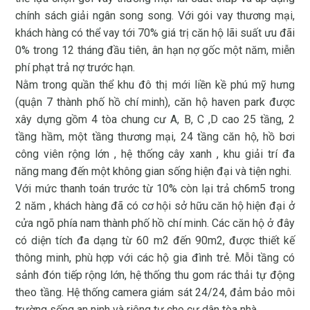
chính sách giải ngân song song. Với gói vay thương mại,
khách hàng có thể vay tới 70% giá trị căn hộ lãi suất ưu đãi
0% trong 12 tháng đầu tiên, ân hạn nợ gốc một năm, miễn
phí phạt trả nợ trước hạn.
Nằm trong quần thể khu đô thị mới liền kề phú mỹ hưng
(quận 7 thành phố hồ chí minh), căn hộ haven park được
xây dựng gồm 4 tòa chung cư A, B, C ,D cao 25 tầng, 2
tầng hầm, một tầng thương mại, 24 tầng căn hộ, hồ bơi
công viên rộng lớn , hệ thống cây xanh , khu giải trí đa
năng mang đến một không gian sống hiện đại và tiện nghi.
Với mức thanh toán trước từ 10% còn lại trả ch6m5 trong
2 năm , khách hàng đã có cơ hội sở hữu căn hộ hiện đại ở
cửa ngõ phía nam thành phố hồ chí minh. Các căn hộ ở đây
có diện tích đa dạng từ 60 m2 đến 90m2, được thiết kế
thông minh, phù hợp với các hộ gia đình trẻ. Mỗi tầng có
sảnh đón tiếp rộng lớn, hệ thống thu gom rác thải tự động
theo tầng. Hệ thống camera giám sát 24/24, đảm bảo môi
trường sống an ninh và riêng tư cho cư dân tòa nhà.