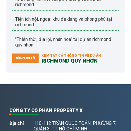
richmond
tiện ích nội, ngoại khu đa dạng và phong phú tại
richmond
"thiên thời, địa lợi, nhân hòa" tại dự án richmond
quy nhơn
XEM TẤT CẢ THÔNG TIN VỀ DỰ ÁN
ĐỪNG BỎ LỠ
RICHMOND QUY NHƠN
CÔNG TY CỔ PHẦN PROPERTY X
Địa chỉ
110-112 TRẦN QUỐC TOẢN, PHƯỜNG 7,
QUẬN 3, TP HỒ CHÍ MINH