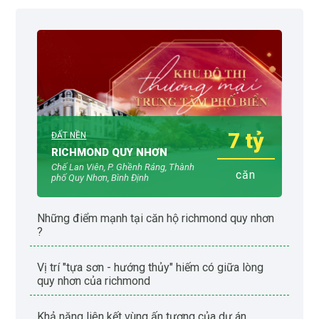
7 tỷ
ĐẤT NỀN
RICHMOND QUY NHƠN
Chế Lan Viên, P. Ghềnh Ráng, Thành
căn
phố Quy Nhơn, Bình Định
những điểm mạnh tại căn hộ richmond quy nhơn
?
vị trí "tựa sơn - hướng thủy" hiếm có giữa lòng
quy nhơn của richmond
khả năng liên kết vùng ấn tượng của dự án