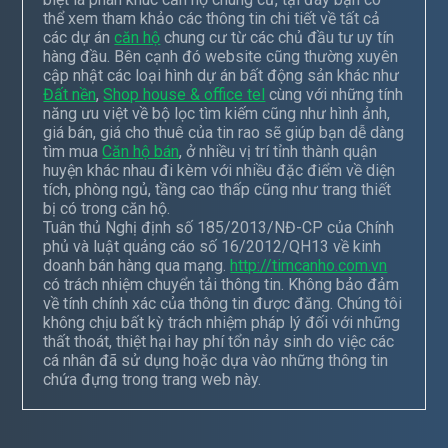
thể xem tham khảo các thông tin chi tiết về tất cả
các dự án
căn hộ
chung cư từ các chủ đầu tư uy tín
hàng đầu. Bên cạnh đó website cũng thường xuyên
cập nhật các loại hình dự án bất động sản khác như
Đất nền
,
Shop house & office tel
cùng với những tính
năng ưu việt về bộ lọc tìm kiếm cũng như hình ảnh,
giá bán, giá cho thuê của tin rao sẽ giúp bạn dễ dàng
tìm mua
Căn hộ bán
, ở nhiều vị trí tỉnh thành quận
huyện khác nhau đi kèm với nhiều đặc điểm về diện
tích, phòng ngủ, tầng cao thấp cũng như trang thiết
bị có trong căn hộ.
Tuân thủ Nghị định số 185/2013/NĐ-CP của Chính
phủ và luật quảng cáo số 16/2012/QH13 về kinh
doanh bán hàng qua mạng.
http://timcanho.com.vn
có trách nhiệm chuyển tải thông tin. Không bảo đảm
về tính chính xác của thông tin được đăng. Chúng tôi
không chịu bất kỳ trách nhiệm pháp lý đối với những
thất thoát, thiệt hại hay phí tổn nảy sinh do việc các
cá nhân đã sử dụng hoặc dựa vào những thông tin
chứa đựng trong trang web này.