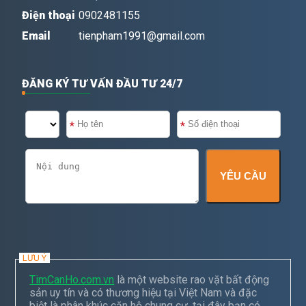
Điện thoại
0902481155
Email
tienpham1991@gmail.com
ĐĂNG KÝ TƯ VẤN ĐẦU TƯ 24/7
YÊU CẦU
LƯU Ý
TimCanHo.com.vn
là một website rao vặt bất động
sản uy tín và có thương hiệu tại Việt Nam và đặc
biệt là phân khúc căn hộ chung cư, tại đây bạn có