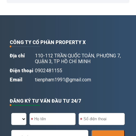
CÔNG TY CỔ PHẦN PROPERTY X
Địa chỉ
110-112 TRẦN QUỐC TOẢN, PHƯỜNG 7,
QUẬN 3, TP HỒ CHÍ MINH
Điện thoại
0902481155
Email
tienpham1991@gmail.com
ĐĂNG KÝ TƯ VẤN ĐẦU TƯ 24/7