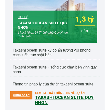
1,3 tỷ
CĂN HỘ
TAKASHI OCEAN SUITE QUY
NHƠN
căn
19, Xã Nhơn Lý, Thành phố Quy Nhơn,
Bình Định
takashi ocean suite kỳ co ấn tượng với phong
cách kiến trúc nhật bản
takashi ocean suite - sống cực chất bên vịnh quy
nhơn
thông tin pháp lý của dự án takashi ocean suite
XEM TẤT CẢ THÔNG TIN VỀ DỰ ÁN
ĐỪNG BỎ LỠ
TAKASHI OCEAN SUITE QUY
NHƠN