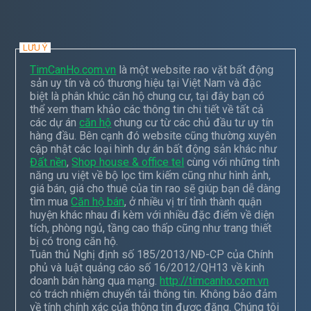
LƯU Ý
TimCanHo.com.vn
là một website rao vặt bất động
sản uy tín và có thương hiệu tại Việt Nam và đặc
biệt là phân khúc căn hộ chung cư, tại đây bạn có
thể xem tham khảo các thông tin chi tiết về tất cả
các dự án
căn hộ
chung cư từ các chủ đầu tư uy tín
hàng đầu. Bên cạnh đó website cũng thường xuyên
cập nhật các loại hình dự án bất động sản khác như
Đất nền
,
Shop house & office tel
cùng với những tính
năng ưu việt về bộ lọc tìm kiếm cũng như hình ảnh,
giá bán, giá cho thuê của tin rao sẽ giúp bạn dễ dàng
tìm mua
Căn hộ bán
, ở nhiều vị trí tỉnh thành quận
huyện khác nhau đi kèm với nhiều đặc điểm về diện
tích, phòng ngủ, tầng cao thấp cũng như trang thiết
bị có trong căn hộ.
Tuân thủ Nghị định số 185/2013/NĐ-CP của Chính
phủ và luật quảng cáo số 16/2012/QH13 về kinh
doanh bán hàng qua mạng.
http://timcanho.com.vn
có trách nhiệm chuyển tải thông tin. Không bảo đảm
về tính chính xác của thông tin được đăng. Chúng tôi