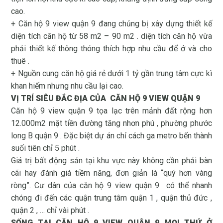
cao.
+ Căn hộ 9 view quận 9 đang chủng bị xây dựng thiết kế
diện tích căn hộ từ 58 m2 – 90 m2 . diện tích căn hộ vừa
phải thiết kế thông thóng thích hợp nhu cầu để ở và cho
thuê .
+ Nguồn cung căn hộ giá rẻ dưới 1 tỷ gần trung tâm cực kì
khan hiếm nhưng nhu cầu lại cao.
VỊ TRÍ SIÊU ĐẮC ĐỊA CỦA CĂN HỘ 9 VIEW QUẬN 9
Căn hộ 9 view quận 9 tọa lạc trên mảnh đất rộng hơn
12.000m2 mặt tiền đường tăng nhơn phú , phường phước
long B quận 9 . Đặc biệt dự án chỉ cách ga metro bến thành
suối tiên chỉ 5 phút .
Giá trị bất động sản tại khu vực này không cần phải bàn
cãi hay đánh giá tiềm năng, đơn giản là “quý hơn vàng
ròng”. Cư dân của căn hộ 9 view quận 9 có thể nhanh
chóng đi đến các quận trung tâm quận 1 , quận thủ đức ,
quận 2 , … chỉ vài phút .
SỐNG TẠI CĂN HỘ 9 VIEW QUẬN 9 MỌI THỨ Ở