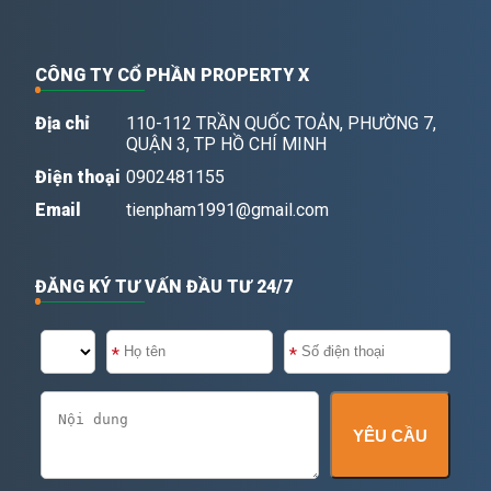
CÔNG TY CỔ PHẦN PROPERTY X
Địa chỉ
110-112 TRẦN QUỐC TOẢN, PHƯỜNG 7,
QUẬN 3, TP HỒ CHÍ MINH
Điện thoại
0902481155
Email
tienpham1991@gmail.com
ĐĂNG KÝ TƯ VẤN ĐẦU TƯ 24/7
YÊU CẦU