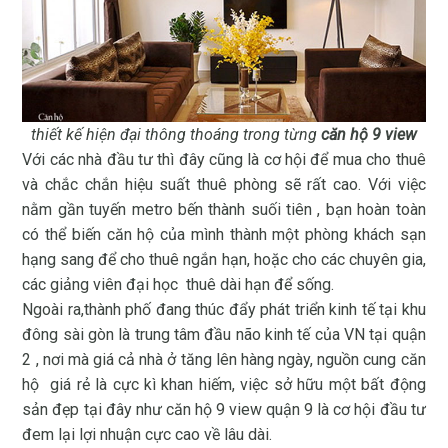
thiết kế hiện đại thông thoáng trong từng
căn hộ 9 view
Với các nhà đầu tư thì đây cũng là cơ hội để mua cho thuê
và chắc chắn hiệu suất thuê phòng sẽ rất cao. Với việc
nằm gần tuyến metro bến thành suối tiên , bạn hoàn toàn
có thể biến căn hộ của mình thành một phòng khách sạn
hạng sang để cho thuê ngắn hạn, hoặc cho các chuyên gia,
các giảng viên đại học thuê dài hạn để sống.
Ngoài ra,thành phố đang thúc đẩy phát triển kinh tế tại khu
đông sài gòn là trung tâm đầu não kinh tế của VN tại quận
2 , nơi mà giá cả nhà ở tăng lên hàng ngày, nguồn cung căn
hộ giá rẻ là cực kì khan hiếm, việc sở hữu một bất động
sản đẹp tại đây như căn hộ 9 view quận 9 là cơ hội đầu tư
đem lại lợi nhuận cực cao về lâu dài.