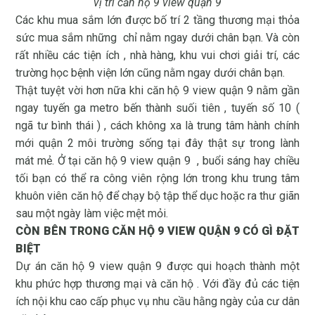
vị trí căn hộ 9 view quận 9
Các khu mua sắm lớn được bố trí 2 tầng thương mại thỏa
sức mua sắm những chỉ nằm ngay dưới chân bạn. Và còn
rất nhiều các tiện ích , nhà hàng, khu vui chơi giải trí, các
trường học bệnh viện lớn cũng nằm ngay dưới chân bạn.
Thật tuyệt vời hơn nữa khi căn hộ 9 view quận 9 nằm gần
ngay tuyến ga metro bến thành suối tiên , tuyến số 10 (
ngã tư bình thái ) , cách không xa là trung tâm hành chính
mới quận 2 môi trường sống tại đây thật sự trong lành
mát mẻ. Ở tại căn hộ 9 view quận 9 , buổi sáng hay chiều
tối bạn có thể ra công viên rộng lớn trong khu trung tâm
khuôn viên căn hộ để chạy bộ tập thể dục hoặc ra thư giãn
sau một ngày làm việc mệt mỏi.
CÒN BÊN TRONG CĂN HỘ 9 VIEW QUẬN 9 CÓ GÌ ĐẶT
BIỆT
Dự án căn hộ 9 view quận 9 được qui hoạch thành một
khu phức hợp thương mại và căn hộ . Với đầy đủ các tiện
ích nội khu cao cấp phục vụ nhu cầu hằng ngày của cư dân