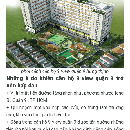
phối cảnh
căn hộ 9 view
quận 9 hưng thịnh
Những lí do khiến căn hộ 9 view quận 9 trở
nên hấp dẫn
+ Vị trí mặt tiền đường tăng nhơn phú , phường phước long
B , Quận 9 , TP HCM.
+ Qui hoạch một khu hợp cao cấp, có trung tâm thương
mại, khu vui choi giãi trí hiện đại
+ Sống trong
căn hộ 9 view
quận 9 được tận hưởng những
tiện ích nội khu cực kì cao cấp, khẳng định đẳng cấp sống