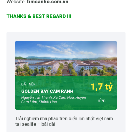
Website:
timcanho.com.vn
THANKS & BEST REGARD !!!
1,7 tỷ
ĐẤT NỀN
GOLDEN BAY CAM RANH
Nguyễn Tất Thành, Xã Cam Hòa, Huyện
nền
Cam Lâm, Khánh Hòa
trải nghiệm nhà phao trên biển lớn nhất việt nam
tại sealife – bãi dài