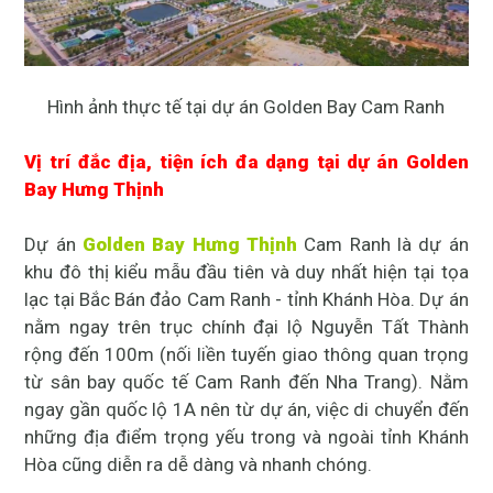
Hình ảnh thực tế tại dự án Golden Bay Cam Ranh
Vị trí đắc địa, tiện ích đa dạng tại dự án Golden
Bay Hưng Thịnh
Dự án
Golden Bay Hưng Thịnh
Cam Ranh là dự án
khu đô thị kiểu mẫu đầu tiên và duy nhất hiện tại tọa
lạc tại Bắc Bán đảo Cam Ranh - tỉnh Khánh Hòa. Dự án
nằm ngay trên trục chính đại lộ Nguyễn Tất Thành
rộng đến 100m (nối liền tuyến giao thông quan trọng
từ sân bay quốc tế Cam Ranh đến Nha Trang). Nằm
ngay gần quốc lộ 1A nên từ dự án, việc di chuyển đến
những địa điểm trọng yếu trong và ngoài tỉnh Khánh
Hòa cũng diễn ra dễ dàng và nhanh chóng.